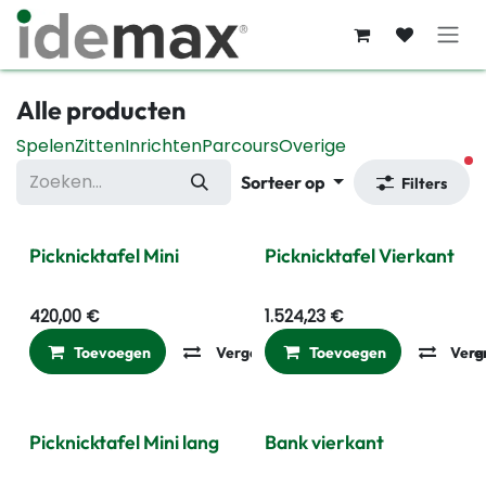
Overslaan naar inhoud
Alle producten
Spelen
Zitten
Inrichten
Parcours
Overige
ac
Sorteer op
Filters
Picknicktafel Mini
Picknicktafel Vierkant
420,00
€
1.524,23
€
Toevoegen
Vergelijken
Toevoegen
Toevoegen aan ver
Verg
Picknicktafel Mini lang
Bank vierkant