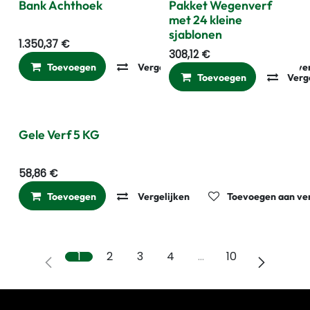
Gratis Sjablonen
Bank Achthoek
Pakket Wegenverf
met 24 kleine
sjablonen
1.350,37
€
308,12
€
Toevoegen
Vergelijken
Toevoegen aan ver
Toevoegen
Verg
Gele Verf 5 KG
58,86
€
Toevoegen
Vergelijken
Toevoegen aan ver
1
2
3
4
…
10