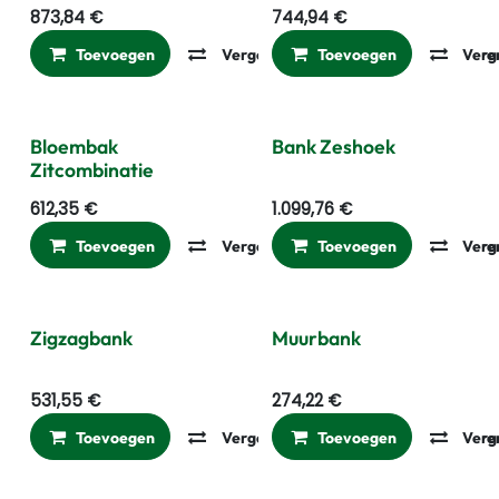
873,84
€
744,94
€
Toevoegen
Vergelijken
Toevoegen
Toevoegen aan ver
Verg
Bloembak
Bank Zeshoek
Zitcombinatie
612,35
€
1.099,76
€
Toevoegen
Vergelijken
Toevoegen
Toevoegen aan ver
Verg
Zigzagbank
Muurbank
531,55
€
274,22
€
Toevoegen
Vergelijken
Toevoegen
Toevoegen aan ver
Verg