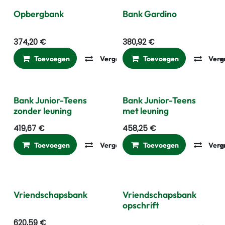
Opbergbank
Bank Gardino
374,20
€
380,92
€
Toevoegen
Vergelijken
Toevoegen
Toevoegen aan ver
Verg
Bank Junior-Teens
Bank Junior-Teens
zonder leuning
met leuning
419,67
€
458,25
€
Toevoegen
Vergelijken
Toevoegen
Toevoegen aan ver
Verg
Vriendschapsbank
Vriendschapsbank
opschrift
620,59
€