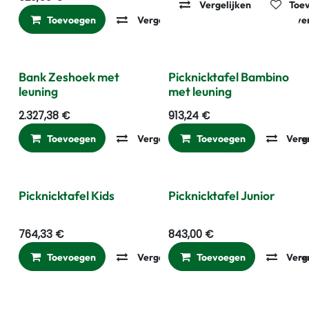
Vergelijken
Toev
Toevoegen
Vergelijken
Toevoegen aan ver
Bank Zeshoek met
Picknicktafel Bambino
leuning
met leuning
2.327,38
€
913,24
€
Toevoegen
Vergelijken
Toevoegen
Toevoegen aan ver
Verg
Picknicktafel Kids
Picknicktafel Junior
764,33
€
843,00
€
Toevoegen
Vergelijken
Toevoegen
Toevoegen aan ver
Verg