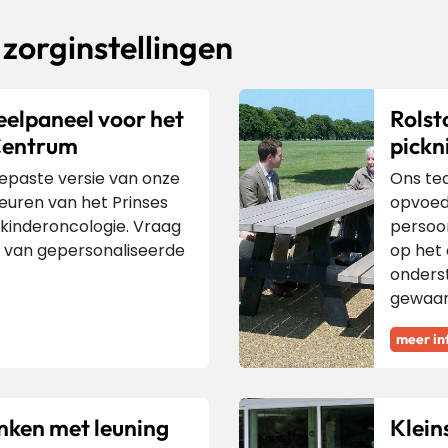
r zorginstellingen
eelpaneel voor het
Rolst
Centrum
pickn
paste versie van onze
Ons te
leuren van het Prinses
opvoede
kinderoncologie. Vraag
persoon
 van gepersonaliseerde
op het
onderst
gewaar
meer in
nken met leuning
Klein