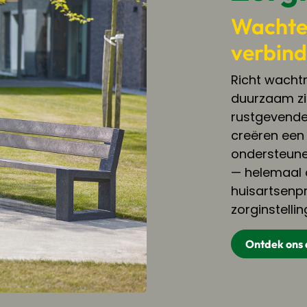
Wachte
verbin
Richt wacht
duurzaam zit
rustgevende
creëren een
ondersteune
— helemaal 
huisartsenpr
zorginstellin
Ontdek ons 