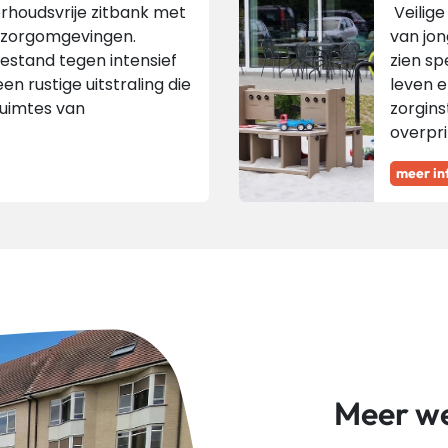
houdsvrije zitbank met
Veilige
r zorgomgevingen.
van jon
estand tegen intensief
zien sp
en rustige uitstraling die
leven e
ruimtes van
zorgins
overpri
meer in
Meer w