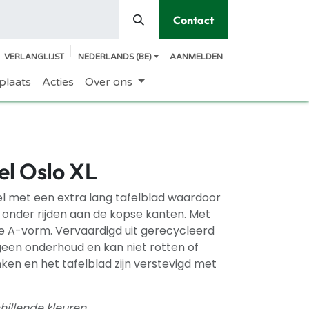
Contact
VERLANGLIJST
NEDERLANDS (BE)
AANMELDEN
plaats
Acties
Over ons
el Oslo XL
el met een extra lang tafelblad waardoor
 onder rijden aan de kopse kanten. Met
e A-vorm. Vervaardigd uit gerecycleerd
geen onderhoud en kan niet rotten of
nken en het tafelblad zijn verstevigd met
hillende kleuren.