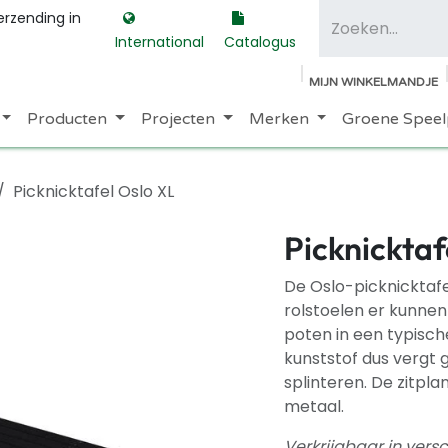
erzending in
International
Catalogus
MIJN WINKELMANDJE
Producten
Projecten
Merken
Groene Speel
Picknicktafel Oslo XL
Picknicktaf
De Oslo-picknicktaf
rolstoelen er kunnen
poten in een typisch
kunststof dus vergt 
splinteren. De zitpla
metaal.
Verkrijgbaar in versc