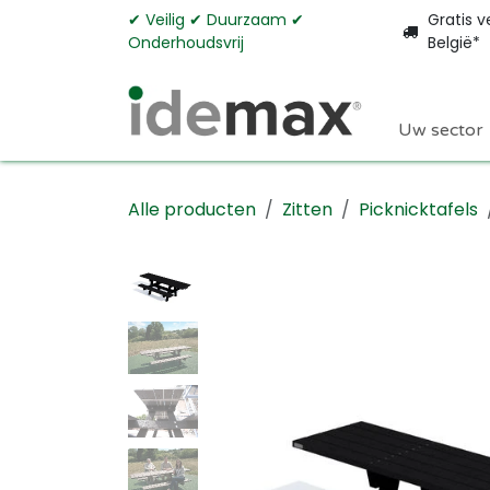
Overslaan naar inhoud
✔︎ Veilig ✔︎ Duurzaam ✔︎
Gratis v
Onderhoudsvrij
België*
Uw sector
Alle producten
Zitten
Picknicktafels