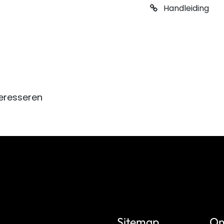
Handleiding
eresseren
Sitemap
On