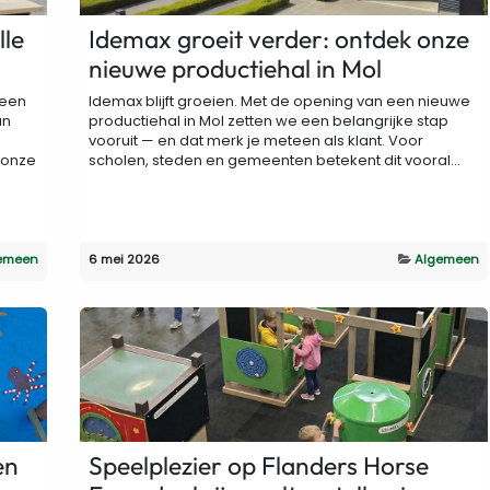
lle
Idemax groeit verder: ontdek onze
nieuwe productiehal in Mol
 een
Idemax blijft groeien. Met de opening van een nieuwe
an
productiehal in Mol zetten we een belangrijke stap
vooruit — en dat merk je meteen als klant. Voor
 onze
scholen, steden en gemeenten betekent dit vooral...
emeen
6 mei 2026
Algemeen
en
Speelplezier op Flanders Horse