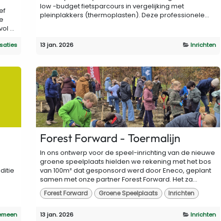
low -budget fietsparcours in vergelijking met
ef
pleinplakkers (thermoplasten). Deze professionele...
e
l ...
isaties
13 jan. 2026
Inrichten
Forest Forward - Toermalijn
In ons ontwerp voor de speel-inrichting van de nieuwe
groene speelplaats hielden we rekening met het bos
ditie
van 100m² dat gesponsord werd door Eneco, geplant
samen met onze partner Forest Forward. Het za...
Forest Forward
Groene Speelplaats
Inrichten
emeen
13 jan. 2026
Inrichten