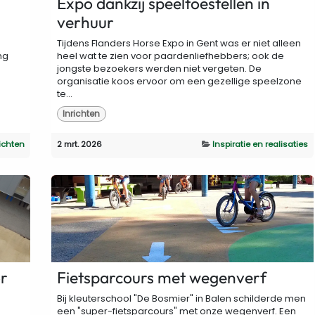
Expo dankzij speeltoestellen in
verhuur
Tijdens Flanders Horse Expo in Gent was er niet alleen
ng
heel wat te zien voor paardenliefhebbers; ook de
jongste bezoekers werden niet vergeten. De
organisatie koos ervoor om een gezellige speelzone
te...
Inrichten
ichten
2 mrt. 2026
Inspiratie en realisaties
or
Fietsparcours met wegenverf
Bij kleuterschool "De Bosmier" in Balen schilderde men
een "super-fietsparcours" met onze wegenverf. Een