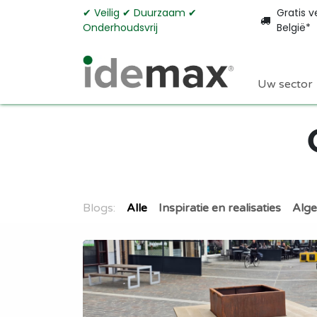
Overslaan naar inhoud
✔︎ Veilig ✔︎ Duurzaam ✔︎
Gratis v
Onderhoudsvrij
België*
Uw sector
Blogs:
Alle
Inspiratie en realisaties
Alg