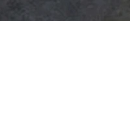
2 maart 2026
in
Tiny Adriaense
Tijdens Flanders Horse Expo in 
paardenliefhebbers; ook de jo
De organisatie koos ervoor om
daarvoor enkele speeltoestell
Blikvanger was ons speelpaleis
viel er voor kinderen van uitee