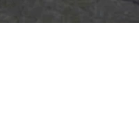
n
Gent was er niet alleen heel wat te zien voor
ngste bezoekers werden niet vergeten.
 een gezellige speelzone te voorzien en huurde
en van Idemax.
: dankzij de verschillende soorten speelpanelen
nlopende leeftijden veel te ontdekken. Daarnaast