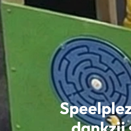
Speelplez
dankzij 