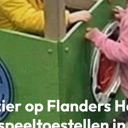
ier op Flanders 
speeltoestellen i