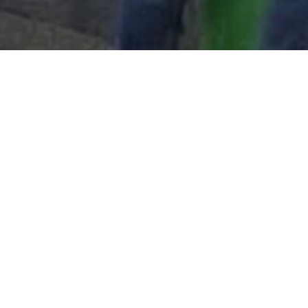
Tiny Adriaensen
2 maart
2026
DEEL DEZE POST