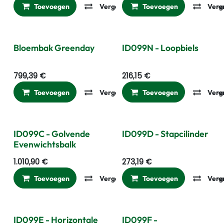
Toevoegen
Vergelijken
Toevoegen
Toevoegen aan ver
Verg
Bloembak Greenday
ID099N - Loopbiels
799,39
€
216,15
€
Toevoegen
Vergelijken
Toevoegen
Toevoegen aan ver
Verg
ID099C - Golvende
ID099D - Stapcilinder
Evenwichtsbalk
1.010,90
€
273,19
€
Toevoegen
Vergelijken
Toevoegen
Toevoegen aan ver
Verg
ID099E - Horizontale
ID099F -