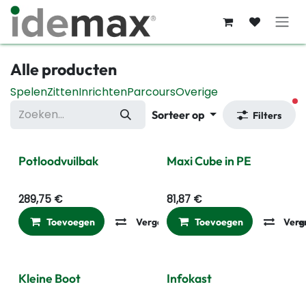
Overslaan naar inhoud
Alle producten
Spelen
Zitten
Inrichten
Parcours
Overige
ac
Sorteer op
Filters
Potloodvuilbak
Maxi Cube in PE
289,75
€
81,87
€
Toevoegen
Vergelijken
Toevoegen
Toevoegen aan ver
Verg
Kleine Boot
Infokast