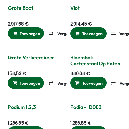
Grote Boot
Vlot
2.917,68
€
2.014,45
€
Toevoegen
Vergelijken
Toevoegen
Toevoegen aan ver
Verg
Grote Verkeersbeer
Bloembak
Cortenstaal Op Poten
154,53
€
440,64
€
Toevoegen
Vergelijken
Toevoegen
Toevoegen aan ver
Verg
Podium 1,2,3
Podia - ID082
1.286,85
€
1.286,85
€