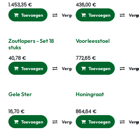
1.453,35
€
436,00
€
Toevoegen
Vergelijken
Toevoegen
Toevoegen aan ver
Verg
Zoutlopers - Set 18
Voorleesstoel
stuks
40,78
€
772,65
€
Toevoegen
Vergelijken
Toevoegen
Toevoegen aan ver
Verg
Gele Ster
Honingraat
16,70
€
864,64
€
Toevoegen
Vergelijken
Toevoegen
Toevoegen aan ver
Verg