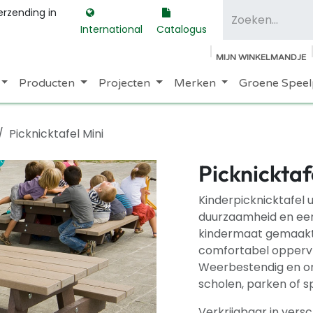
erzending in
International
Catalogus
MIJN WINKELMANDJE
Producten
Projecten
Merken
Groene Speel
Picknicktafel Mini
Picknicktaf
Kinderpicknicktafel u
duurzaamheid en ee
kindermaat gemaakt 
comfortabel oppervla
Weerbestendig en ond
scholen, parken of s
Verkrijgbaar in versc