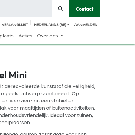
Contact
VERLANGLIJST
NEDERLANDS (BE)
AANMELDEN
plaats
Acties
Over ons
el Mini
it gerecycleerde kunststof die veiligheid,
n speels ontwerp combineert. Op
en voorzien van een stabiel en
k voor maaltijden of buitenactiviteiten.
erhoudsvriendelijk, ideaal voor tuinen,
peelplaatsen.
hillende kleuren, zorgt deze voor een