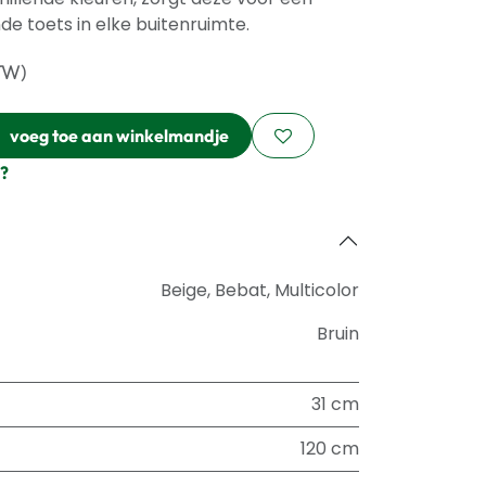
nde toets in elke buitenruimte.
TW)
voeg toe aan winkelmandje
?
Beige
,
Bebat
,
Multicolor
Bruin
31 cm
120 cm