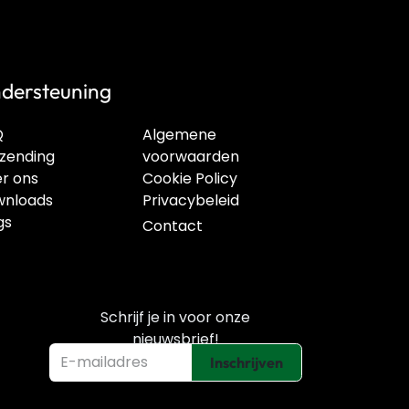
dersteuning
Q
Algemene
zending
voorwaarden
r ons
Cookie Policy
nloads
Privacybeleid
gs
Contact
Schrijf je in voor onze
nieuwsbrief!
Inschrijven