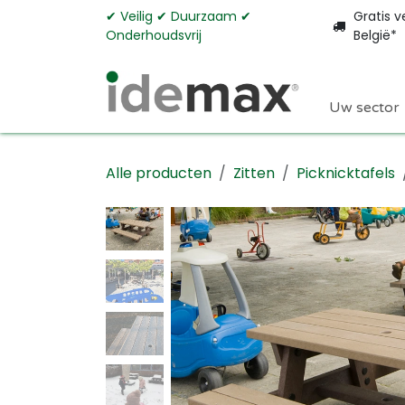
Overslaan naar inhoud
✔︎ Veilig ✔︎ Duurzaam ✔︎
Gratis v
Onderhoudsvrij
België*
Uw sector
Alle producten
Zitten
Picknicktafels