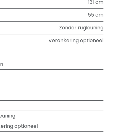
131 cm
55 cm
Zonder rugleuning
Verankering optioneel
in
euning
ering optioneel