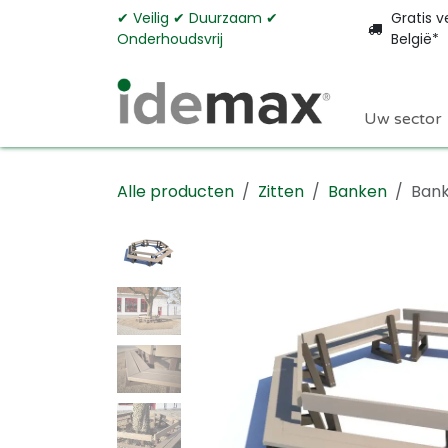
Overslaan naar inhoud
✔︎ Veilig ✔︎ Duurzaam ✔︎
Gratis v
Onderhoudsvrij
België*
Uw sector
Alle producten
Zitten
Banken
Bank