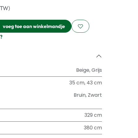
BTW)
voeg toe aan winkelmandje
?
Beige
,
Grijs
35 cm
,
43 cm
Bruin
,
Zwart
329 cm
380 cm