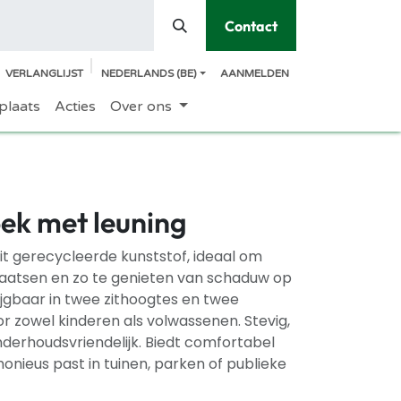
Contact
VERLANGLIJST
NEDERLANDS (BE)
AANMELDEN
plaats
Acties
Over ons
ek met leuning
it gerecycleerde kunststof, ideaal om
aatsen en zo te genieten van schaduw op
jgbaar in twee zithoogtes en twee
or zowel kinderen als volwassenen. Stevig,
derhoudsvriendelijk. Biedt comfortabel
onieus past in tuinen, parken of publieke