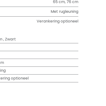
65 cm
,
76 cm
Met rugleuning
Verankering optioneel
in
,
Zwart
cm
ing
ering optioneel