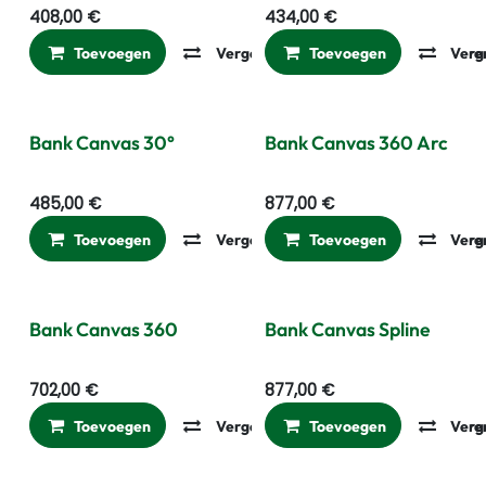
408,00
€
434,00
€
Toevoegen
Vergelijken
Toevoegen
Toevoegen aan ver
Verg
Bank Canvas 30°
Bank Canvas 360 Arc
485,00
€
877,00
€
Toevoegen
Vergelijken
Toevoegen
Toevoegen aan ver
Verg
Bank Canvas 360
Bank Canvas Spline
702,00
€
877,00
€
Toevoegen
Vergelijken
Toevoegen
Toevoegen aan ver
Verg