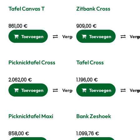
Tafel Canvas T
Zitbank Cross
861,00
€
909,00
€
Toevoegen
Vergelijken
Toevoegen
Toevoegen aan ver
Verg
Picknicktafel Cross
Tafel Cross
2.062,00
€
1.196,00
€
Toevoegen
Vergelijken
Toevoegen
Toevoegen aan ver
Verg
Picknicktafel Maxi
Bank Zeshoek
858,00
€
1.099,76
€