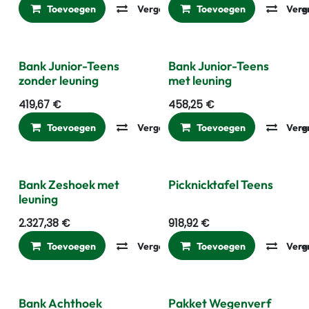
Toevoegen
Vergelijken
Toevoegen
Toevoegen aan ver
Verg
Bank Junior-Teens
Bank Junior-Teens
zonder leuning
met leuning
419,67
€
458,25
€
Toevoegen
Vergelijken
Toevoegen
Toevoegen aan ver
Verg
Bank Zeshoek met
Picknicktafel Teens
leuning
2.327,38
€
918,92
€
Toevoegen
Vergelijken
Toevoegen
Toevoegen aan ver
Verg
Bank Achthoek
Pakket Wegenverf