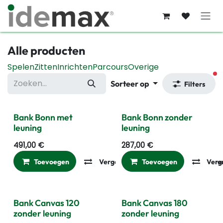
Overslaan naar inhoud
Alle producten
Spelen
Zitten
Inrichten
Parcours
Overige
ac
Sorteer op
Filters
Bank Bonn met
Bank Bonn zonder
leuning
leuning
491,00
€
287,00
€
Toevoegen
Vergelijken
Toevoegen
Toevoegen aan ver
Verg
Bank Canvas 120
Bank Canvas 180
zonder leuning
zonder leuning