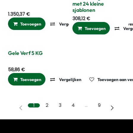
Gratis Sjablonen
met 24 kleine
sjablonen
1.350,37
€
308,12
€
Toevoegen
Vergelijken
Toevoegen aan ver
Toevoegen
Verg
Gele Verf 5 KG
58,86
€
Toevoegen
Vergelijken
Toevoegen aan ver
1
2
3
4
…
9