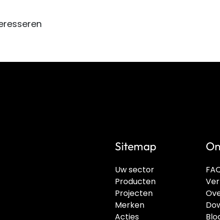
eresseren
Sitemap
On
Uw sector
FA
Producten
Ver
Projecten
Ove
Merken
Dow
Acties
Blo