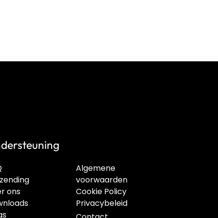
dersteuning
Q
Algemene
zending
voorwaarden
r ons
Cookie Policy
nloads
Privacybeleid
gs
Contact