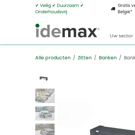
Overslaan naar inhoud
✔︎ Veilig ✔︎ Duurzaam ✔︎
Gratis v
Onderhoudsvrij
België*
Uw sector
Alle producten
Zitten
Banken
Bank