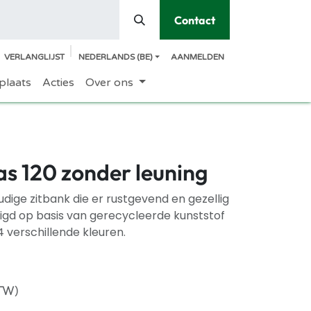
Contact
VERLANGLIJST
NEDERLANDS (BE)
AANMELDEN
plaats
Acties
Over ons
s 120 zonder leuning
dige zitbank die er rustgevend en gezellig
rdigd op basis van gerecycleerde kunststof
 verschillende kleuren.
BTW)