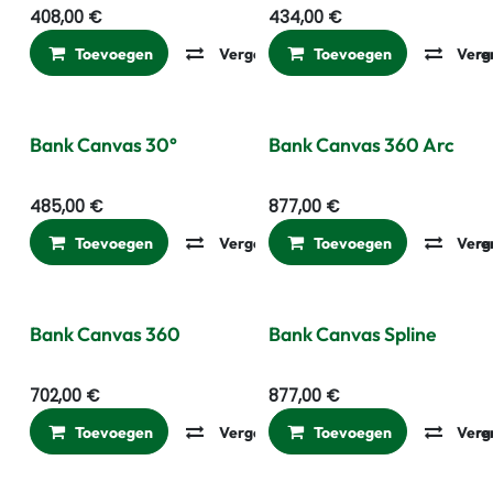
408,00
€
434,00
€
Toevoegen
Vergelijken
Toevoegen
Toevoegen aan ver
Verg
Bank Canvas 30°
Bank Canvas 360 Arc
485,00
€
877,00
€
Toevoegen
Vergelijken
Toevoegen
Toevoegen aan ver
Verg
Bank Canvas 360
Bank Canvas Spline
702,00
€
877,00
€
Toevoegen
Vergelijken
Toevoegen
Toevoegen aan ver
Verg