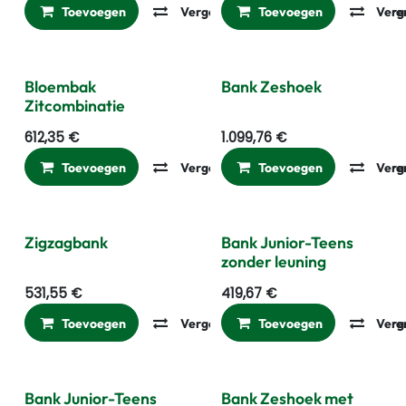
Toevoegen
Vergelijken
Toevoegen
Toevoegen aan ver
Verg
Bloembak
Bank Zeshoek
Zitcombinatie
612,35
€
1.099,76
€
Toevoegen
Vergelijken
Toevoegen
Toevoegen aan ver
Verg
Zigzagbank
Bank Junior-Teens
zonder leuning
531,55
€
419,67
€
Toevoegen
Vergelijken
Toevoegen
Toevoegen aan ver
Verg
Bank Junior-Teens
Bank Zeshoek met