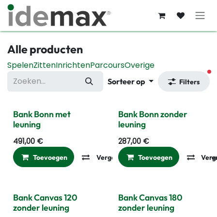
Overslaan naar inhoud
Alle producten
Spelen
Zitten
Inrichten
Parcours
Overige
ac
Sorteer op
Filters
Bank Bonn met
Bank Bonn zonder
leuning
leuning
491,00
€
287,00
€
Toevoegen
Vergelijken
Toevoegen
Toevoegen aan ver
Verg
Bank Canvas 120
Bank Canvas 180
zonder leuning
zonder leuning