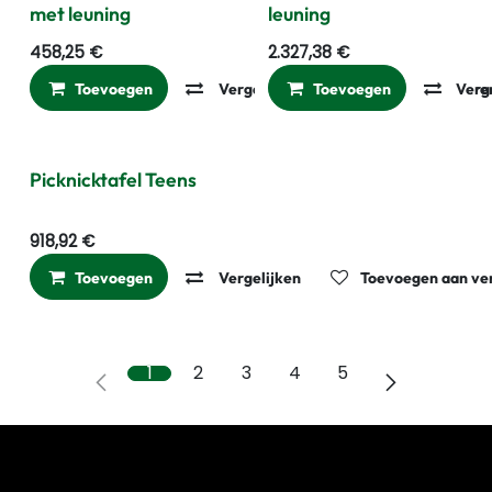
met leuning
leuning
458,25
€
2.327,38
€
Toevoegen
Vergelijken
Toevoegen
Toevoegen aan ver
Verg
Picknicktafel Teens
918,92
€
Toevoegen
Vergelijken
Toevoegen aan ver
1
2
3
4
5