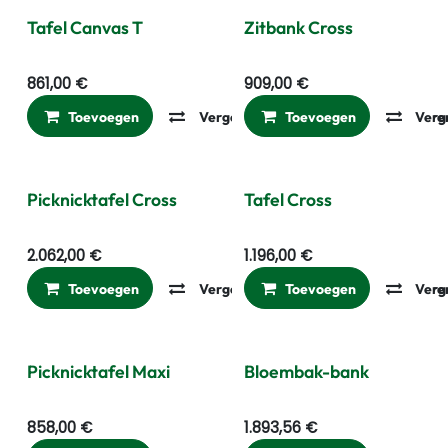
Tafel Canvas T
Zitbank Cross
861,00
€
909,00
€
Toevoegen
Vergelijken
Toevoegen
Toevoegen aan ver
Verg
Picknicktafel Cross
Tafel Cross
2.062,00
€
1.196,00
€
Toevoegen
Vergelijken
Toevoegen
Toevoegen aan ver
Verg
Picknicktafel Maxi
Bloembak-bank
858,00
€
1.893,56
€