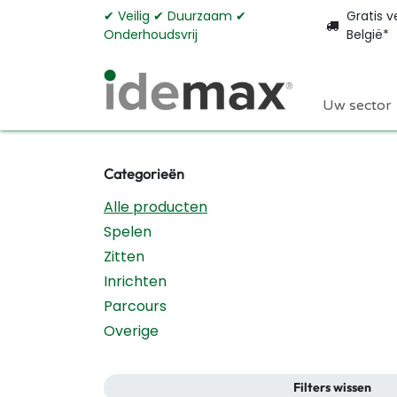
Overslaan naar inhoud
✔︎ Veilig ✔︎ Duurzaam ✔︎
Gratis v
Onderhoudsvrij
België*
Uw sector
Categorieën
Alle producten
Spelen
Zitten
Inrichten
Parcours
Overige
Filters wissen