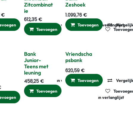
Zitcombinat
Zeshoek
ie
€
1.099,76
€
612,35
€
gelijken
evoegen
Toevoegen aan verlanglijst
Vergelijken
Toevoegen aan verlanglijst
Toevoegen
Vergelij
Toevoegen
Vergelijken
Toevoegen
Bank
Vriendscha
Junior-
psbank
Teens met
620,59
€
leuning
gelijken
Toevoegen aan verlanglijst
Toevoegen
Vergelij
458,25
€
€
Toevoegen
Vergelijken
Toevoegen
evoegen
Vergelijken
Toevoegen aan verlanglijst