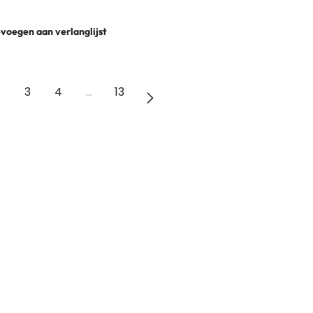
voegen aan verlanglijst
3
4
…
13