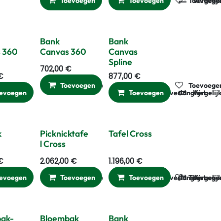
Toevoegen
Vergelijken
Toevoegen
Toevoegen
Vergelij
Bank
Bank
 360
Canvas 360
Canvas
Spline
702,00
€
€
877,00
€
gelijken
Toevoegen aan verlanglijst
Toevoegen
Vergelijken
Toevoegen
evoegen
Vergelijken
Toevoegen aan verlanglijst
Toevoegen
Vergelij
k
Picknicktafe
Tafel Cross
l Cross
€
2.062,00
€
1.196,00
€
gelijken
evoegen
Toevoegen aan verlanglijst
Vergelijken
Toevoegen
Toevoegen aan verlanglijst
Vergelijken
Toevoegen
Toevoegen
Vergelij
ak-
Bloembak
Bank