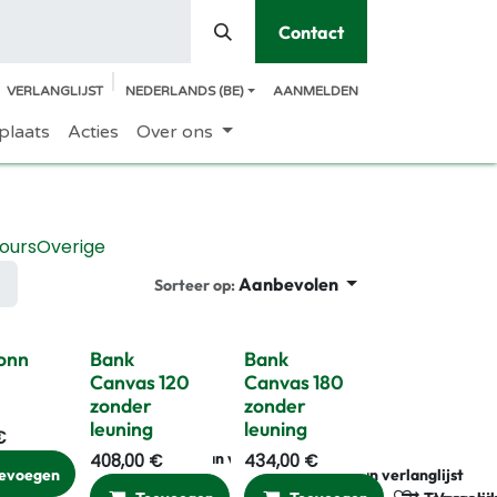
Contact
VERLANGLIJST
NEDERLANDS (BE)
AANMELDEN
plaats
Acties
Over ons
ours
Overige
Aanbevolen
Sorteer op:
onn
Bank
Bank
Canvas 120
Canvas 180
zonder
zonder
leuning
leuning
€
gelijken
Toevoegen aan verlanglijst
408,00
€
434,00
€
evoegen
Vergelijken
Toevoegen aan verlanglijst