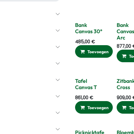
Bank
Bank
Canvas 30°
Canvas
Arc
485,00
€
877,00
Toevoegen
Ver
To
Tafel
Zitban
Canvas T
Cross
861,00
€
909,00
Toevoegen
Ver
To
Picknicktafe
Bloemb