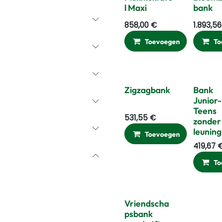
l Maxi
bank
858,00
€
1.893,56
Toevoegen
Ver
To
Zigzagbank
Bank
Junior-
Teens
531,55
€
zonder
leuning
Toevoegen
Ver
419,67
To
Vriendscha
psbank