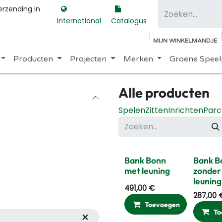
erzending in
International
Catalogus
MIJN WINKELMANDJE
Producten
Projecten
Merken
Groene Speel
Alle producten
Spelen
Zitten
Inrichten
Parc
Bank Bonn
Bank B
met leuning
zonder
leuning
491,00
€
287,00
Toevoegen
Ver
To