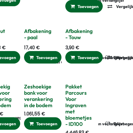
evoegen
Vergelijken
Toevoegen aan verlanglijst
Toevoegen
Vergelij
hut
Afbakening
Afbakening
- paal
- Touw
8
€
17,40
€
3,90
€
evoegen
Vergelijken
Toevoegen
Toevoegen aan verlanglijst
Vergelijken
Toevoegen
Toevoegen
Vergelij
gelijken
Toevoegen aan verlanglijst
ekig
Zeshoekige
Pakket
 voor
bank voor
Parcours
ering
verankering
Voor
bodem
in de bodem
Ingraven
met
€
1.061,55
€
bloemetjes
Toevoegen aan verlanglijst
- ID100
evoegen
Vergelijken
Toevoegen
Toevoegen aan verlanglijst
Vergelijken
Toevoegen
4.446,83
€