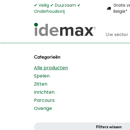
Overslaan naar inhoud
✔︎ Veilig ✔︎ Duurzaam ✔︎
Gratis v
Onderhoudsvrij
België*
Uw sector
Categorieën
Alle producten
Spelen
Zitten
Inrichten
Parcours
Overige
Filters wissen