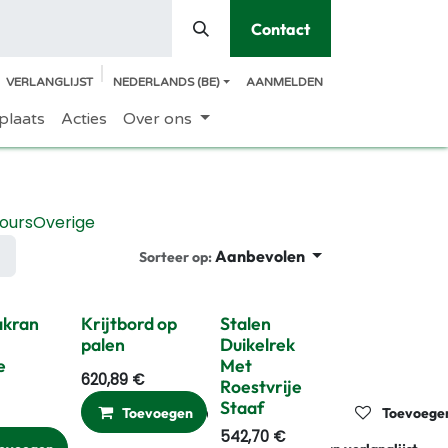
Contact
VERLANGLIJST
NEDERLANDS (BE)
AANMELDEN
plaats
Acties
Over ons
ours
Overige
Aanbevolen
Sorteer op:
akran
Krijtbord op
Stalen
palen
Duikelrek
e
Met
620,89
€
Roestvrije
Staaf
gelijken
Toevoegen aan verlanglijst
Toevoegen
Vergelijken
Toevoegen
542,70
€