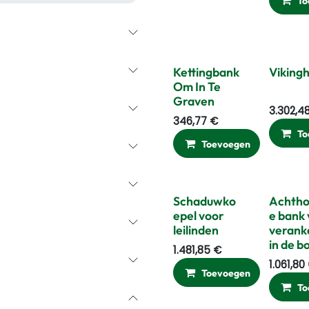
To
Kettingbank
Viking
Om In Te
Graven
3.302,4
346,77
€
To
Toevoegen
Ver
Schaduwko
Achtho
epel voor
e bank
leilinden
verank
in de 
1.481,85
€
1.061,80
Toevoegen
To