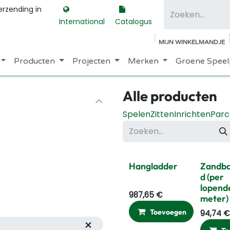
erzending in
International
Catalogus
MIJN WINKELMANDJE
Producten
Projecten
Merken
Groene Speel
Alle producten
Spelen
Zitten
Inrichten
Parc
Hangladder
Zandb
d (per
lopend
987,65
€
meter)
Toevoegen
Ver
94,74
€