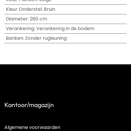
Kleur Onderstel
:
Bruin
Diameter
:
260 cm
Verankering
:
Verankering in de bodem
Banken
:
Zonder rugleuning
Kantoor/magazijn
Algemene voorwaarden