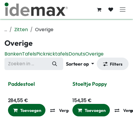
Overslaan naar inhoud
...
Zitten
Overige
Overige
Banken
Tafels
Picknicktafels
Donuts
Overige
Sorteer op
Filters
Paddestoel
Stoeltje Poppy
284,55
€
154,35
€
Toevoegen
Vergelijken
Toevoegen
Toevoegen aan ver
Verg