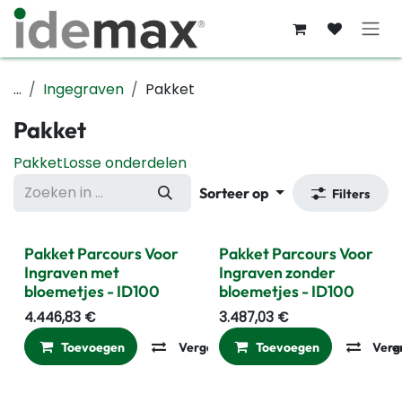
Overslaan naar inhoud
...
Ingegraven
Pakket
Pakket
Pakket
Losse onderdelen
Sorteer op
Filters
Pakket Parcours Voor
Pakket Parcours Voor
Ingraven met
Ingraven zonder
bloemetjes - ID100
bloemetjes - ID100
4.446,83
€
3.487,03
€
Toevoegen
Vergelijken
Toevoegen
Toevoegen aan ver
Verg