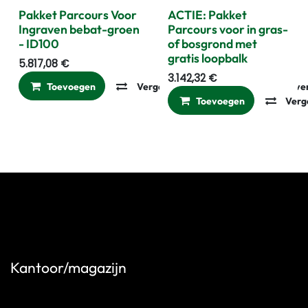
Laatste Stuks
Pakket Parcours Voor
ACTIE: Pakket
Ingraven bebat-groen
Parcours voor in gras-
- ID100
of bosgrond met
gratis loopbalk
5.817,08
€
3.142,32
€
Toevoegen
Vergelijken
Toevoegen aan ver
Toevoegen
Verg
Kantoor/magazijn