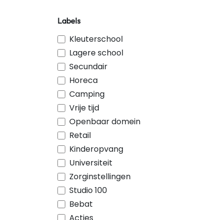
Rood
Labels
Maya De Bij
Bruin
Kleuterschool
Oranje
Lagere school
Blauw
Secundair
Roze
Horeca
Yarn Green
Camping
Vlamrood
Vrije tijd
Confetti
Openbaar domein
Mix (Rood/Groen)
Retail
Wit
Kinderopvang
Roodbruin
Universiteit
Limoen
Zorginstellingen
Antraciet
Studio 100
Fuchsia
Bebat
Kiwi
Acties