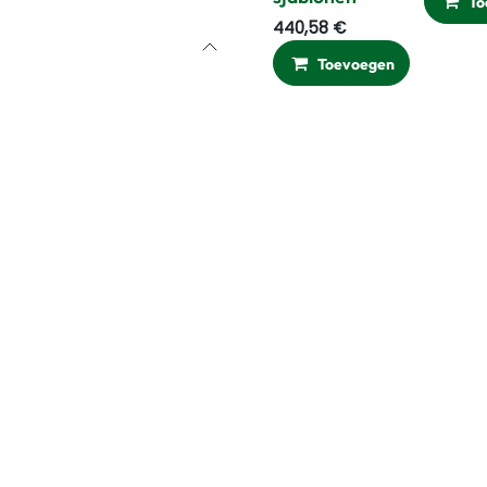
To
440,58
€
Toevoegen
Ver