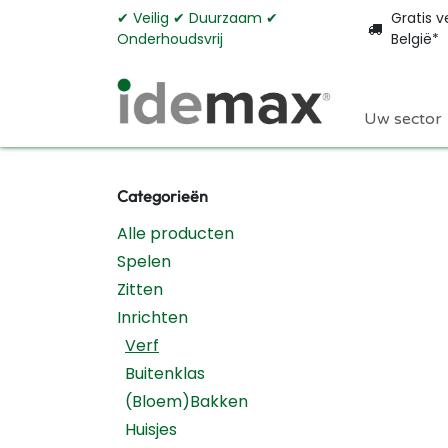
Overslaan naar inhoud
✔︎ Veilig ✔︎ Duurzaam ✔︎
Gratis v
Onderhoudsvrij
België*
Uw sector
Categorieën
Alle producten
Spelen
Zitten
Inrichten
Verf
Buitenklas
(Bloem)Bakken
Huisjes