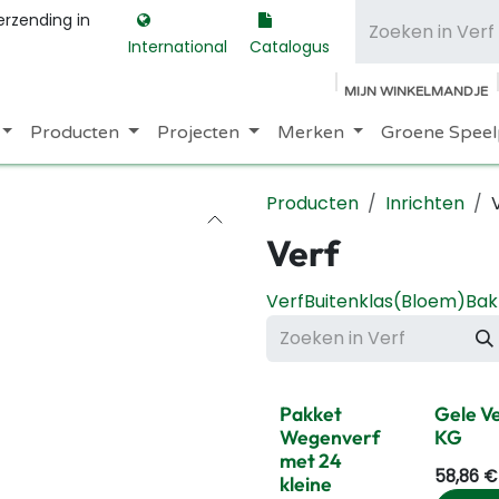
erzending in
International
Catalogus
MIJN WINKELMANDJE
Producten
Projecten
Merken
Groene Speel
Producten
Inrichten
Verf
Verf
Buitenklas
(Bloem)Bak
Gratis Sjablonen
Pakket
Gele Ve
Wegenverf
KG
met 24
58,86
€
kleine