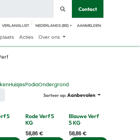
Contact
VERLANGLIJST
NEDERLANDS (BE)
AANMELDEN
plaats
Acties
Over ons
Verf
ken
Huisjes
Podia
Ondergrond
Aanbevolen
Sorteer op:
rf 5
Rode Verf 5
Blauwe Verf
KG
5 KG
58,86
€
58,86
€