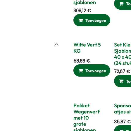
sjablonen
To
308,12
€
Toevoegen
Ver
Witte Verf 5
Set Kle
KG
Sjablo
40 x 4
58,86
€
(24 stu
Toevoegen
Ver
72,67
€
To
Pakket
Sponso
Wegenverf
atjes u
met 10
35,87
€
grote
sjablonen