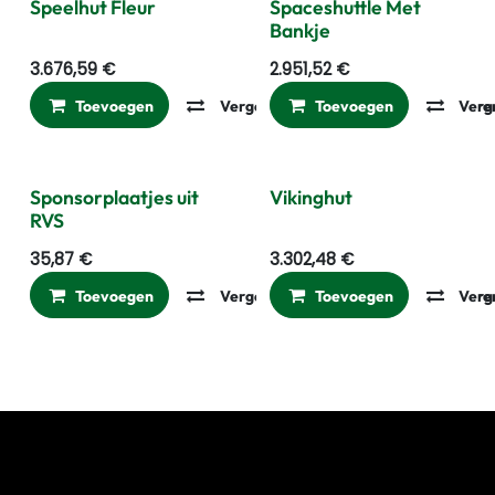
Laatste Stuks
Speelhut Fleur
Spaceshuttle Met
Bankje
3.676,59
€
2.951,52
€
Toevoegen
Vergelijken
Toevoegen
Toevoegen aan ver
Verg
Sponsorplaatjes uit
Vikinghut
RVS
35,87
€
3.302,48
€
Toevoegen
Vergelijken
Toevoegen
Toevoegen aan ver
Verg