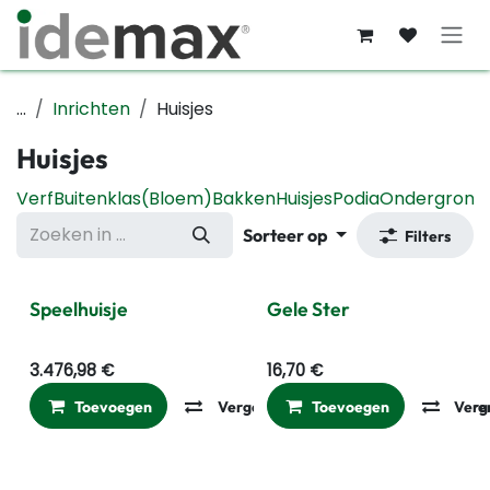
Overslaan naar inhoud
...
Inrichten
Huisjes
Huisjes
Verf
Buitenklas
(Bloem)Bakken
Huisjes
Podia
Ondergrond
Sorteer op
Filters
Speelhuisje
Gele Ster
3.476,98
€
16,70
€
Toevoegen
Vergelijken
Toevoegen
Toevoegen aan ver
Verg