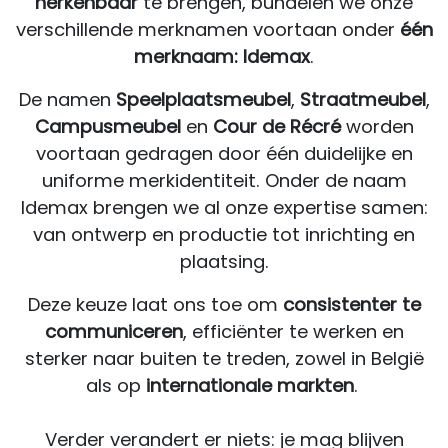
herkenbaar
te brengen, bundelen we onze
verschillende merknamen voortaan onder
één
merknaam:
Idemax
.
De namen
Speelplaatsmeubel
,
Straatmeubel
,
Campusmeubel
en
Cour de Récré
worden
voortaan gedragen door één duidelijke en
uniforme merkidentiteit. Onder de naam
Idemax brengen we al onze expertise samen:
van ontwerp en productie tot inrichting en
plaatsing.
Deze keuze laat ons toe om
consistenter te
communiceren
, efficiënter te werken en
sterker naar buiten te treden, zowel in België
als op
internationale markten
.
Verder verandert er niets: je mag blijven