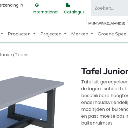
erzending in
International
Catalogus
MIJN WINKELMANDJE
Producten
Projecten
Merken
Groene Speel
 Junior/Teens
Tafel Junio
Tafel uit gerecyclee
de lagere school tot
beschikbare hoogtes.
onderhoudsvriendeli
maaltijden of buitena
en past moeiteloos i
buitenruimtes.