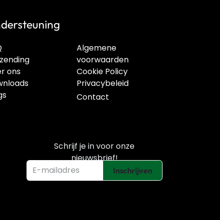
dersteuning
Q
Algemene
zending
voorwaarden
r ons
Cookie Policy
nloads
Privacybeleid
gs
Contact
Schrijf je in voor onze
nieuwsbrief!
Inschrijven