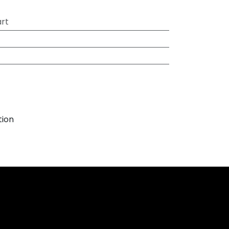
rt
tion