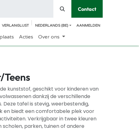
Contact
VERLANGLIJST
NEDERLANDS (BE)
AANMELDEN
plaats
Acties
Over ons
r/Teens
rde kunststof, geschikt voor kinderen van
 volwassenen dankzij de verschillende
 Deze tafel is stevig, weerbestendig,
jk en biedt een comfortabele plek voor
ctiviteiten. Verkrijgbaar in twee kleuren
n scholen, parken, tuinen of andere