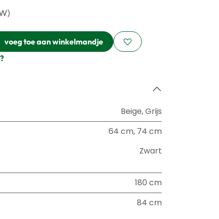
TW)
voeg toe aan winkelmandje
?
Beige
,
Grijs
64 cm
,
74 cm
Zwart
180 cm
84 cm