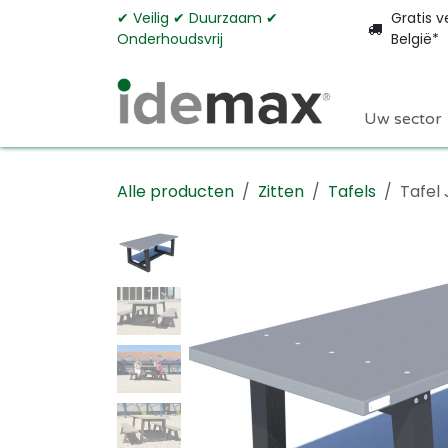
Overslaan naar inhoud
✔︎ Veilig ✔︎ Duurzaam ✔︎
Gratis v
Onderhoudsvrij
België*
Uw sector
Alle producten
Zitten
Tafels
Tafel