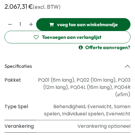
2.067,31
€
(excl. BTW)
voeg toe aan winkelmandje
Toevoegen aan verlanglijst
Offerte aanvragen?
Specificaties
Pakket
PQ01 (6m lang)
,
PQ02 (10m lang)
,
PQ03
(12m lang)
,
PQ04L (16m lang)
,
PQ04R
(⌀5m)
Type Spel
Behendigheid
,
Evenwicht
,
Samen
spelen
,
Individueel spelen
,
Evenwicht
Verankering
Verankering optioneel