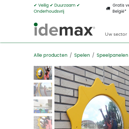
Overslaan naar inhoud
✔︎ Veilig ✔︎ Duurzaam ✔︎
Gratis v
Onderhoudsvrij
België*
Uw sector
Alle producten
Spelen
Speelpanelen