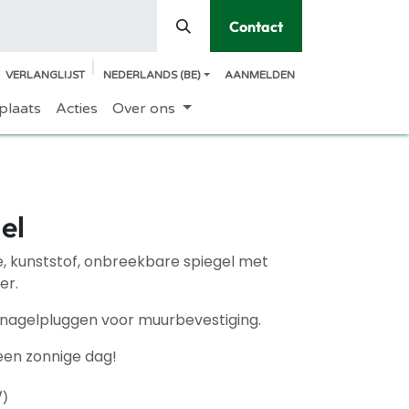
Contact
VERLANGLIJST
NEDERLANDS (BE)
AANMELDEN
plaats
Acties
Over ons
el
le, kunststof, onbreekbare spiegel met
er.
nagelpluggen voor muurbevestiging.
een zonnige dag!
W)