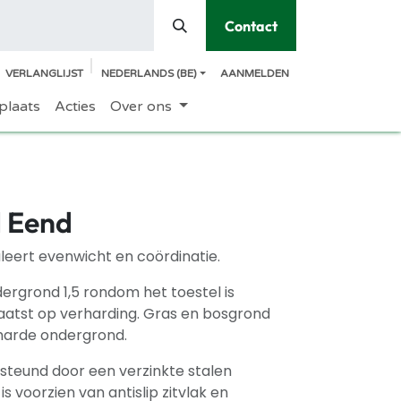
Contact
VERLANGLIJST
NEDERLANDS (BE)
AANMELDEN
plaats
Acties
Over ons
l Eend
uleert evenwicht en coördinatie.
rgrond 1,5 rondom het toestel is
laatst op verharding. Gras en bosgrond
rharde ondergrond.
steund door een verzinkte stalen
s voorzien van antislip zitvlak en