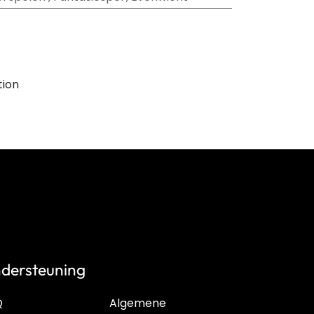
tion
dersteuning
Q
Algemene