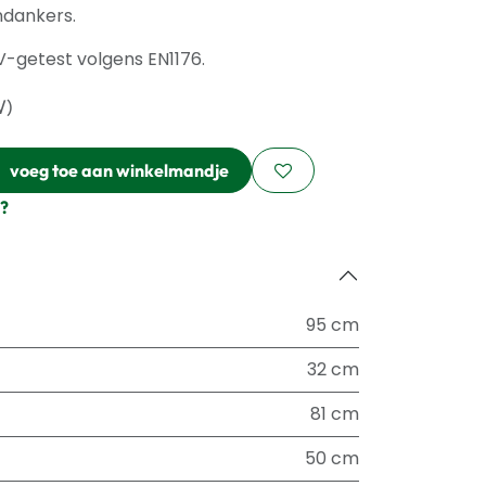
ndankers.
ÜV-getest volgens EN1176.
W)
voeg toe aan winkelmandje
?
95 cm
32 cm
81 cm
50 cm