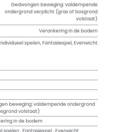
Gedwongen beweging: valdempende
ondergrond verplicht (gras of bosgrond
volstaat)
Verankering in de bodem
Individueel spelen
,
Fantasiespel
,
Evenwicht
en beweging: valdempende ondergrond
osgrond volstaat)
ering in de bodem
el spelen
,
Fantasiespel
,
Evenwicht