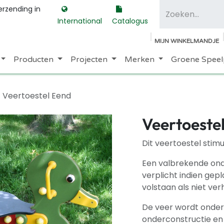
erzending in
International
Catalogus
MIJN WINKELMANDJE
Producten
Projecten
Merken
Groene Speel
Veertoestel Eend
Veertoeste
Dit veertoestel stim
Een valbrekende onde
verplicht indien gep
volstaan als niet ve
De veer wordt onder
onderconstructie en i