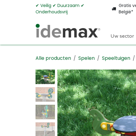
Overslaan naar inhoud
✔︎ Veilig ✔︎ Duurzaam ✔︎
Gratis v
Onderhoudsvrij
België*
Uw sector
Alle producten
Spelen
Speeltuigen