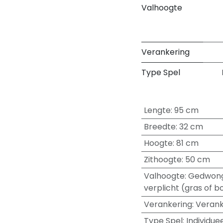
Valhoogte
Verankering
Type Spel
Lengte
:
95 cm
Breedte
:
32 cm
Hoogte
:
81 cm
Zithoogte
:
50 cm
Valhoogte
:
Gedwong
verplicht (gras of b
Verankering
:
Verank
Type Spel
:
Individue