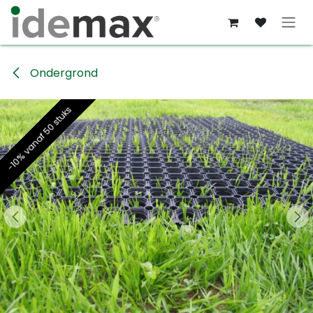
Overslaan naar inhoud
Ondergrond
-10% vanaf 50 stuks
-10% vanaf 50 stuks