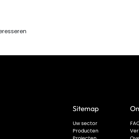
eresseren
Sitemap
On
Uw sector
FA
Producten
Ver
Projecten
Ove