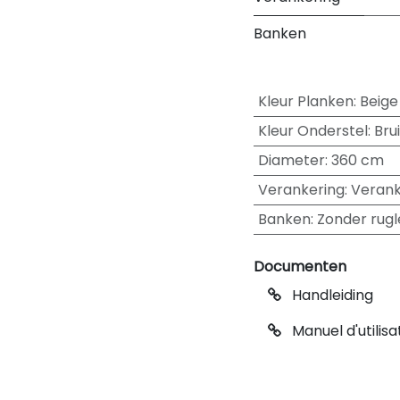
Banken
Kleur Planken
:
Beige
Kleur Onderstel
:
Bru
Diameter
:
360 cm
Verankering
:
Verank
Banken
:
Zonder rugl
Documenten
Handleiding
Manuel d'utilisa