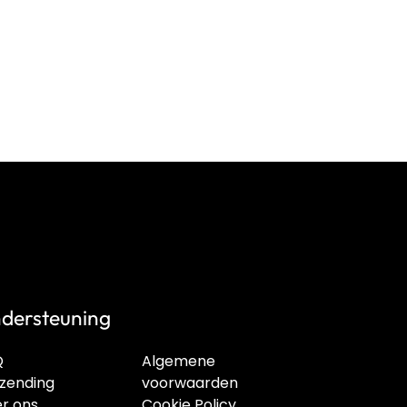
dersteuning
Q
Algemene
zending
voorwaarden
r ons
Cookie Policy