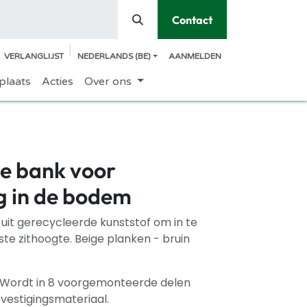
Contact
VERLANGLIJST
NEDERLANDS (BE)
AANMELDEN
plaats
Acties
Over ons
e bank voor
g in de bodem
uit gerecycleerde kunststof om in te
e zithoogte. Beige planken - bruin
. Wordt in 8 voorgemonteerde delen
evestigingsmateriaal.