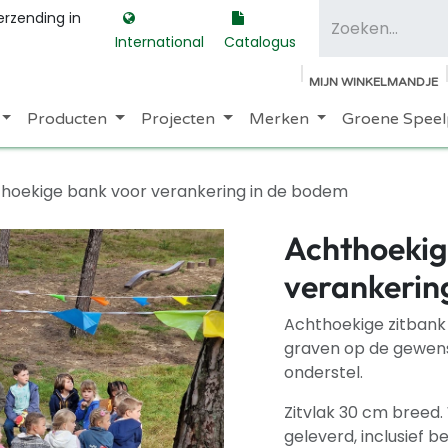
erzending in
International
Catalogus
MIJN WINKELMANDJE
Producten
Projecten
Merken
Groene Speel
hoekige bank voor verankering in de bodem
Achthoekig
verankerin
Achthoekige zitbank 
graven op de gewenst
onderstel.
Zitvlak 30 cm breed
geleverd, inclusief b