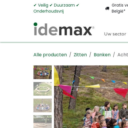
Overslaan naar inhoud
✔︎ Veilig ✔︎ Duurzaam ✔︎
Gratis v
Onderhoudsvrij
België*
Uw sector
Alle producten
Zitten
Banken
Acht