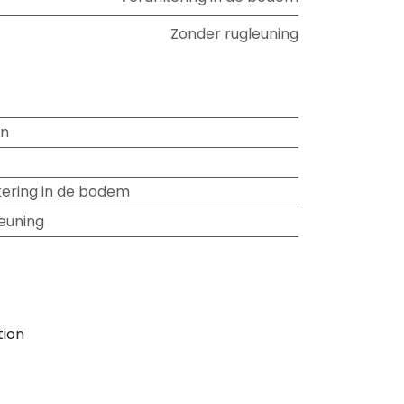
Zonder rugleuning
in
ering in de bodem
euning
tion