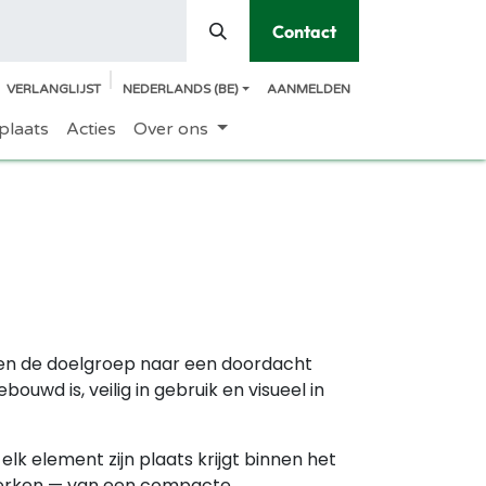
Contact
VERLANGLIJST
NEDERLANDS (BE)
AANMELDEN
plaats
Acties
Over ons
 en de doelgroep naar een doordacht
wd is, veilig in gebruik en visueel in
lk element zijn plaats krijgt binnen het
twerken — van een compacte