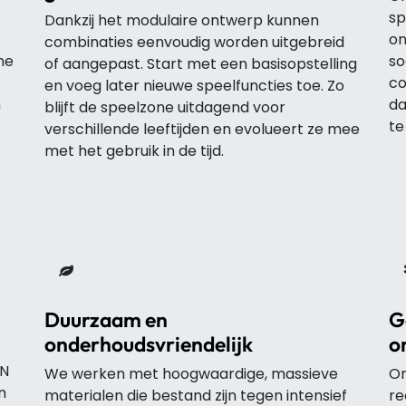
sp
Dankzij het modulaire ontwerp kunnen
on
combinaties eenvoudig worden uitgebreid
ne
so
of aangepast. Start met een basisopstelling
co
en voeg later nieuwe speelfuncties toe. Zo
n
da
blijft de speelzone uitdagend voor
te
verschillende leeftijden en evolueert ze mee
met het gebruik in de tijd.
Duurzaam en
G
onderhoudsvriendelijk
o
EN
We werken met hoogwaardige, massieve
On
n
materialen die bestand zijn tegen intensief
re