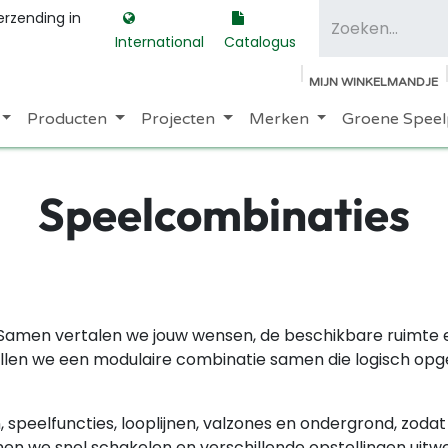
erzending in
International
Catalogus
MIJN WINKELMANDJE
Producten
Projecten
Merken
Groene Speel
Speelcombinaties
. Samen vertalen we jouw wensen, de beschikbare ruimte
len we een modulaire combinatie samen die logisch opgebou
peelfuncties, looplijnen, valzones en ondergrond, zodat e
nen we snel schakelen en verschillende opstellingen ui