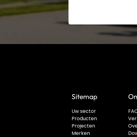
Sitemap
On
Uw sector
FA
Producten
Ver
Projecten
Ove
Merken
Dow