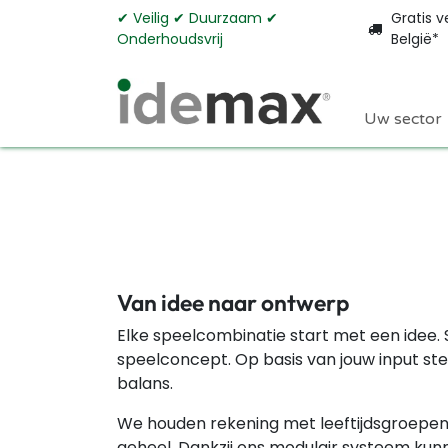
Overslaan naar inhoud
✔︎ Veilig ✔︎ Duurzaam ✔︎
Gratis v
Onderhoudsvrij
België*
Uw sector
Van idee naar ontwerp
Elke speelcombinatie start met een idee
speelconcept. Op basis van jouw input stel
balans.
We houden rekening met leeftijdsgroepen, s
geheel. Dankzij ons modulair systeem kun