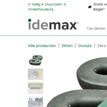
Overslaan naar inhoud
✔︎ Veilig ✔︎ Duurzaam ✔︎
Gratis v
Onderhoudsvrij
België*
Uw sector
Alle producten
Zitten
Donuts
Zero