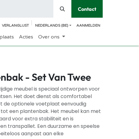
Contact
VERLANGLIJST
NEDERLANDS (BE)
AANMELDEN
plaats
Acties
Over ons
enbak - Set Van Twee
zijdige meubel is speciaal ontworpen voor
tsen. Het doet dienst als comfortabel
t de optionele voetplaat eenvoudig
ot een plantenbak. Het meubel kan met
rd voor extra stabiliteit en is
en transpallet. Een duurzame en speelse
oeiteloos aanpast aan elke