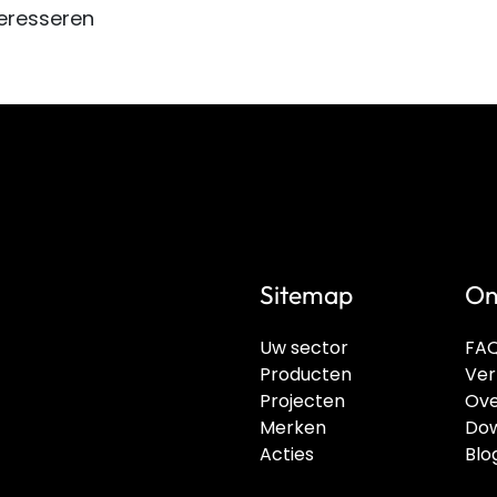
eresseren
Sitemap
On
Uw sector
FA
Producten
Ver
Projecten
Ove
Merken
Dow
Acties
Blo