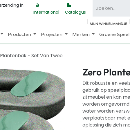
erzending in
International
Catalogus
MIJN WINKELMANDJE
Producten
Projecten
Merken
Groene Speel
 Plantenbak - Set Van Twee
Zero Plant
Dit robuuste en veel
gebruik op speelplaa
zitmeubel en kan me
worden omgevormd t
water worden verzwaa
verplaatsbaar met e
oplossing die zich m