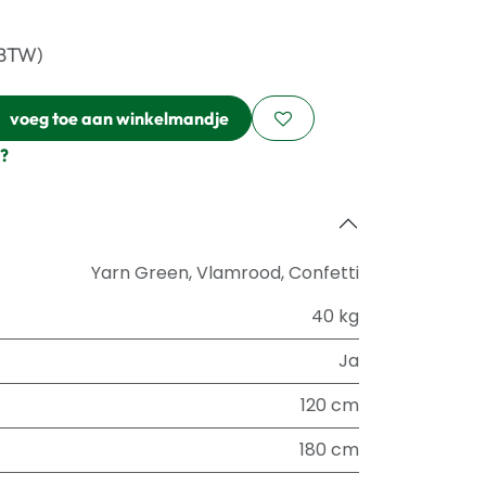
 BTW)
voeg toe aan winkelmandje
?
Yarn Green
,
Vlamrood
,
Confetti
40 kg
Ja
120 cm
180 cm