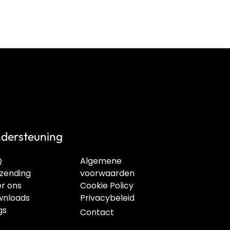
dersteuning
Q
Algemene
zending
voorwaarden
r ons
Cookie Policy
nloads
Privacybeleid
gs
Contact