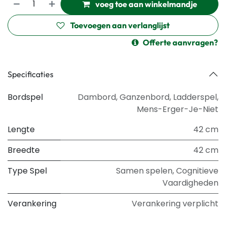
voeg toe aan winkelmandje
Toevoegen aan verlanglijst
Offerte aanvragen?
Specificaties
Bordspel
Dambord
,
Ganzenbord
,
Ladderspel
,
Mens-Erger-Je-Niet
Lengte
42 cm
Breedte
42 cm
Type Spel
Samen spelen
,
Cognitieve
Vaardigheden
Verankering
Verankering verplicht