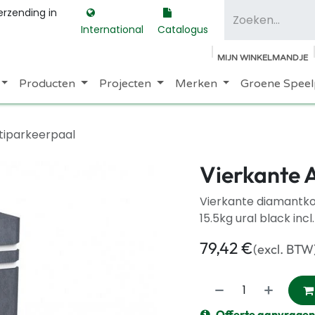
erzending in
International
Catalogus
MIJN WINKELMANDJE
Producten
Projecten
Merken
Groene Speel
tiparkeerpaal
Vierkante 
Vierkante diamantko
15.5kg ural black in
79,42
€
(excl. BTW
Offerte aanvragen