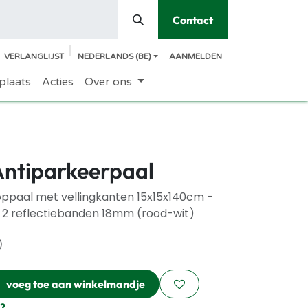
Contact
VERLANGLIJST
NEDERLANDS (BE)
AANMELDEN
plaats
Acties
Over ons
Antiparkeerpaal
ppaal met vellingkanten 15x15x140cm -
cl. 2 reflectiebanden 18mm (rood-wit)
)
voeg toe aan winkelmandje
?