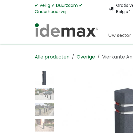
Overslaan naar inhoud
✔︎ Veilig ✔︎ Duurzaam ✔︎
Gratis v
Onderhoudsvrij
België*
Uw sector
Alle producten
Overige
Vierkante An