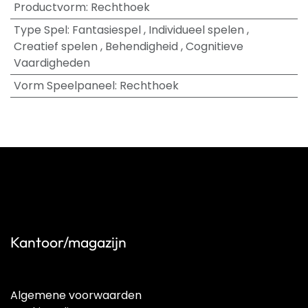
Productvorm
:
Rechthoek
Type Spel
:
Fantasiespel
,
Individueel spelen
,
Creatief spelen
,
Behendigheid
,
Cognitieve
Vaardigheden
Vorm Speelpaneel
:
Rechthoek
Kantoor/magazijn
Algemene voorwaarden