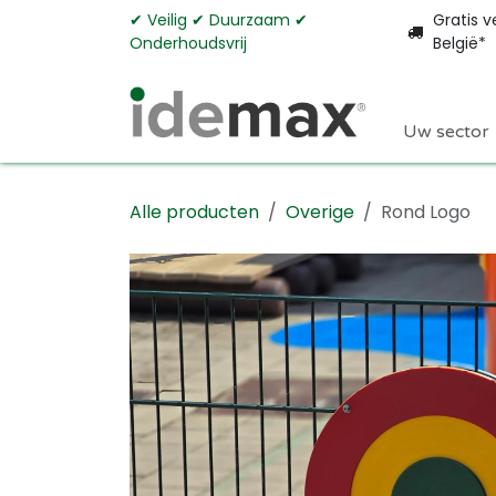
Overslaan naar inhoud
✔︎ Veilig ✔︎ Duurzaam ✔︎
Gratis v
Onderhoudsvrij
België*
Uw sector
Alle producten
Overige
Rond Logo