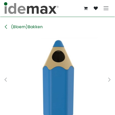
Overslaan naar inhoud
(Bloem)Bakken