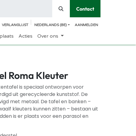
Contact
VERLANGLIJST
NEDERLANDS (BE)
AANMELDEN
plaats
Acties
Over ons
fel Roma Kleuter
entafel is speciaal ontworpen voor
ardigd uit gerecycleerde kunststof. De
evigd met metaal. De tafel en banken –
aalf kleuters kunnen zitten – bestaan uit
idden is er plaats voor een parasol en
derstel.