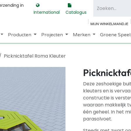
erzending in
International
Catalogus
MIJN WINKELMANDJE
Producten
Projecten
Merken
Groene Speel
Picknicktafel Roma Kleuter
Picknickta
Deze zeshoekige buit
kleuters en is verva
constructie is verst
waaraan makkelijk tw
één geheel. In het m
parasolvoet.
Steeds met zwart on