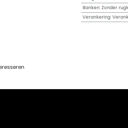
Banken
:
Zonder rugl
Verankering
:
Verank
eresseren