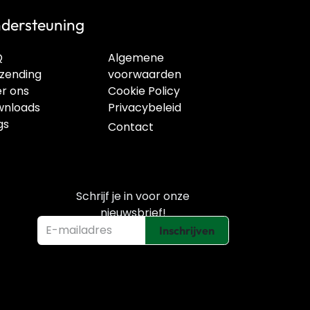
dersteuning
Q
Algemene
zending
voorwaarden
r ons
Cookie Policy
nloads
Privacybeleid
gs
Contact
Schrijf je in voor onze
nieuwsbrief!
Inschrijven