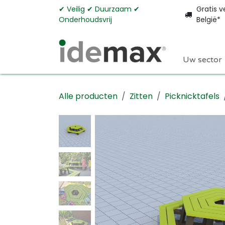
Overslaan naar inhoud
✔︎ Veilig ✔︎ Duurzaam ✔︎
Gratis v
Onderhoudsvrij
België*
Uw sector
Alle producten
Zitten
Picknicktafels