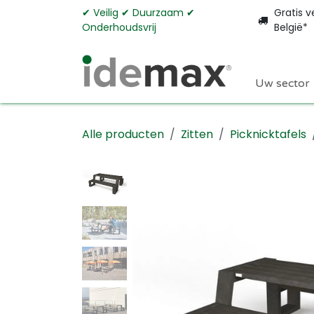
Overslaan naar inhoud
✔︎ Veilig ✔︎ Duurzaam ✔︎
Gratis v
Onderhoudsvrij
België*
Uw sector
Alle producten
Zitten
Picknicktafels