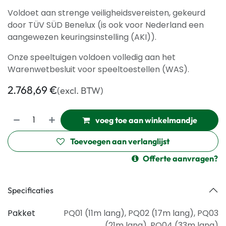
Voldoet aan strenge veiligheidsvereisten, gekeurd
door TÜV SÜD Benelux (is ook voor Nederland een
aangewezen keuringsinstelling (AKI)).
Onze speeltuigen voldoen volledig aan het
Warenwetbesluit voor speeltoestellen (WAS).
2.768,69
€
(excl. BTW)
voeg toe aan winkelmandje
Toevoegen aan verlanglijst
Offerte aanvragen?
Specificaties
Pakket
PQ01 (11m lang)
,
PQ02 (17m lang)
,
PQ03
(21m lang)
,
PQ04 (33m lang)