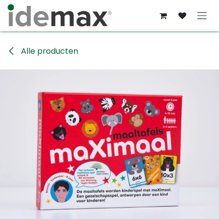
Overslaan naar inhoud
Alle producten