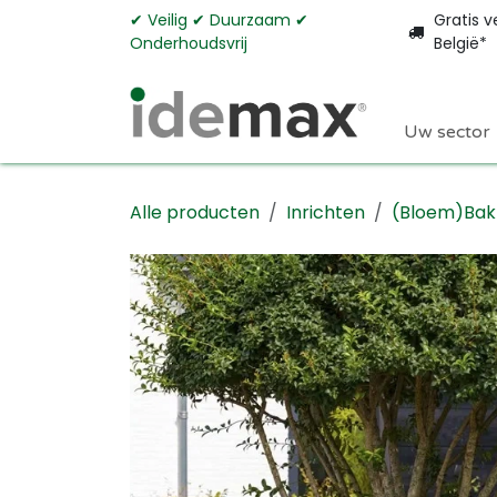
Overslaan naar inhoud
✔︎ Veilig ✔︎ Duurzaam ✔︎
Gratis v
Onderhoudsvrij
België*
Uw sector
Alle producten
Inrichten
(Bloem)Bak