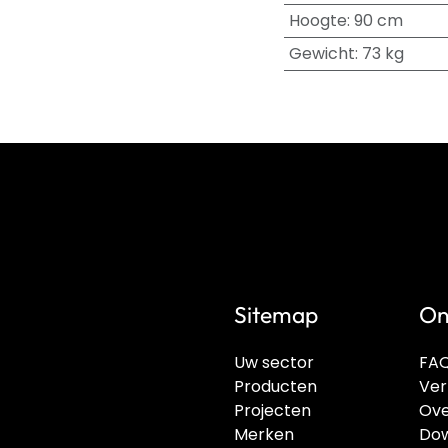
Hoogte
:
90 cm
Gewicht
:
73 kg
Sitemap
On
Uw sector
FA
Producten
Ver
Projecten
Ove
Merken
Dow