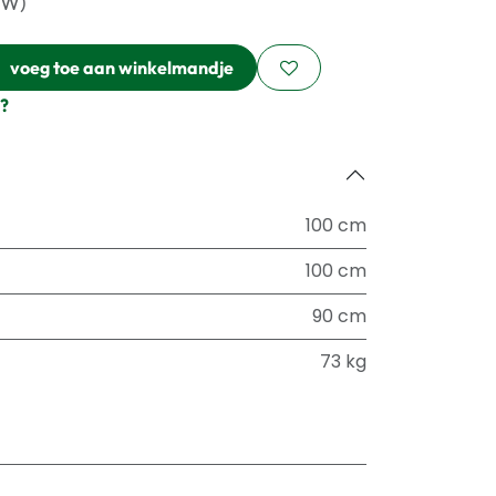
TW)
voeg toe aan winkelmandje
?
100 cm
100 cm
90 cm
73 kg