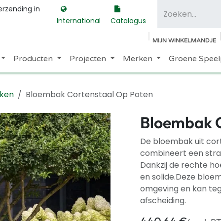
erzending in
International
Catalogus
MIJN WINKELMANDJE
Producten
Projecten
Merken
Groene Speel
ken
Bloembak Cortenstaal Op Poten
Bloembak C
De bloembak uit cort
combineert een stra
Dankzij de rechte ho
en solide.Deze bloem
omgeving en kan tege
afscheiding.