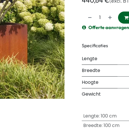
440,64
€
(excl. B
Offerte aanvragen
Specificaties
Lengte
Breedte
Hoogte
Gewicht
Lengte
:
100 cm
Breedte
:
100 cm