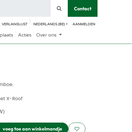
Contact
VERLANGLIJST
NEDERLANDS (BE)
AANMELDEN
plaats
Acties
Over ons
amboe.
set X-Roof
W)
voeg toe aan winkelmandje