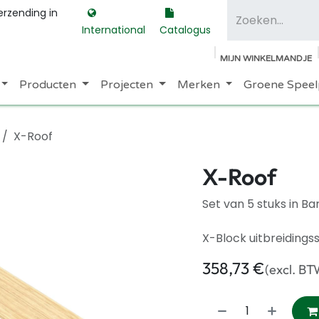
erzending in
International
Catalogus
MIJN WINKELMANDJE
Producten
Projecten
Merken
Groene Speel
X-Roof
X-Roof
Set van 5 stuks in B
X-Block uitbreidings
358,73
€
(excl. BT