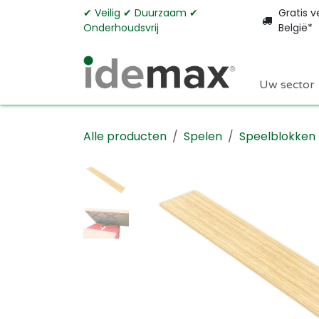
Overslaan naar inhoud
✔︎ Veilig ✔︎ Duurzaam ✔︎
Gratis v
Onderhoudsvrij
België*
Uw sector
Alle producten
Spelen
Speelblokken