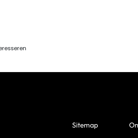
eresseren
Sitemap
On