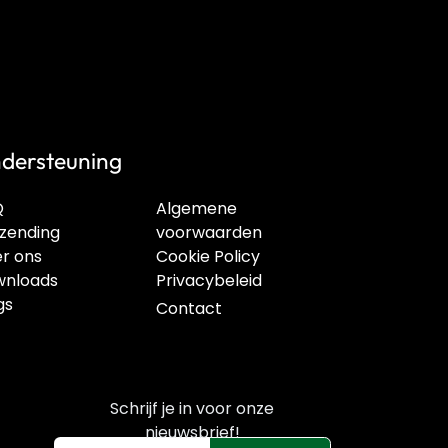
dersteuning
Q
Algemene
zending
voorwaarden
r ons
Cookie Policy
nloads
Privacybeleid
gs
Contact
Schrijf je in voor onze
nieuwsbrief!