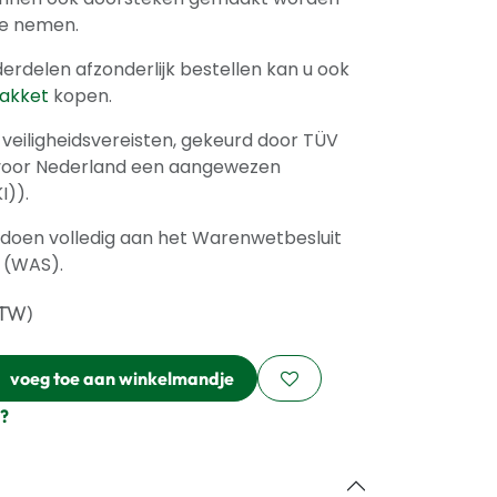
e nemen.
derdelen afzonderlijk bestellen kan u ook
pakket
kopen.
veiligheidsvereisten, gekeurd door TÜV
 voor Nederland een aangewezen
I)).
ldoen volledig aan het Warenwetbesluit
 (WAS).
BTW)
voeg toe aan winkelmandje
?