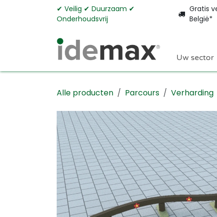
Overslaan naar inhoud
✔︎ Veilig ✔︎ Duurzaam ✔︎
Gratis v
Onderhoudsvrij
België*
Uw sector
Alle producten
Parcours
Verharding