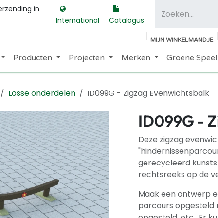
erzending in
International
Catalogus
MIJN WINKELMANDJE
Producten
Projecten
Merken
Groene Speel
Losse onderdelen
ID099G - Zigzag Evenwichtsbalk
ID099G - Z
Deze zigzag evenwic
"hindernissenparcour
gerecycleerd kunstst
rechtsreeks op de ve
Maak een ontwerp en
parcours opgesteld na
opgesteld, etc.. Er