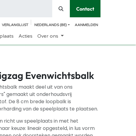
Contact
VERLANGLIJST
NEDERLANDS (BE)
AANMELDEN
plaats
Acties
Over ons
igzag Evenwichtsbalk
htsbalk maakt deel uit van ons
s" gemaakt uit onderhoudsvrij
of. De 8 cm brede loopbalk is
rharding van de speelplaats te plaatsen.
 richt uw speelplaats in met het
ar keuze: lineair opgesteld, in lus vorm
 kunnen ook doorsteken gemaakt worden