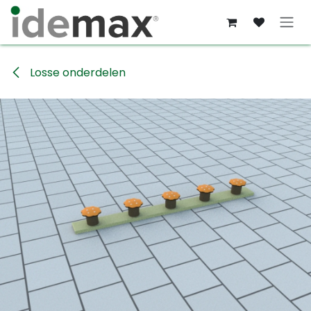
Overslaan naar inhoud
Losse onderdelen