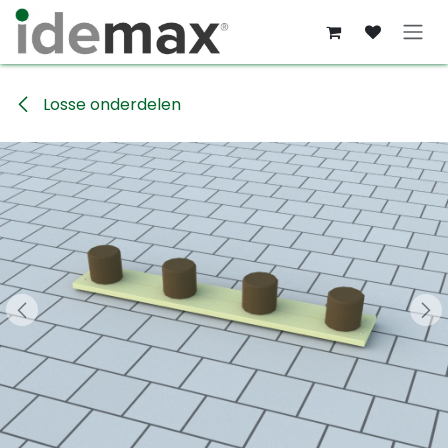
Overslaan naar inhoud
Losse onderdelen