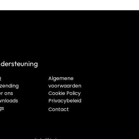
dersteuning
Q
Algemene
zending
voorwaarden
r ons
Cookie Policy
nloads
Privacybeleid
gs
Contact