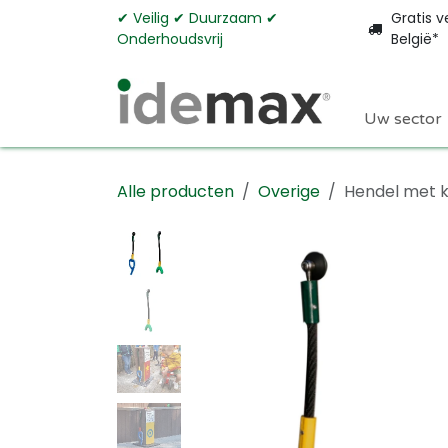
Overslaan naar inhoud
✔︎ Veilig ✔︎ Duurzaam ✔︎
Gratis v
Onderhoudsvrij
België*
Uw sector
Alle producten
Overige
Hendel met k