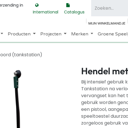
erzending in
International
Catalogus
MIJN WINKELMANDJE
Producten
Projecten
Merken
Groene Speel
oord (tankstation)
Hendel met 
Bij intensief gebruik
Tankstation na verloo
vervangset kan het t
gebruik worden geno
een pistool, aangepas
speeltoestel duurza
zorgeloos gebruik va