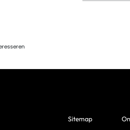
eresseren
Sitemap
On