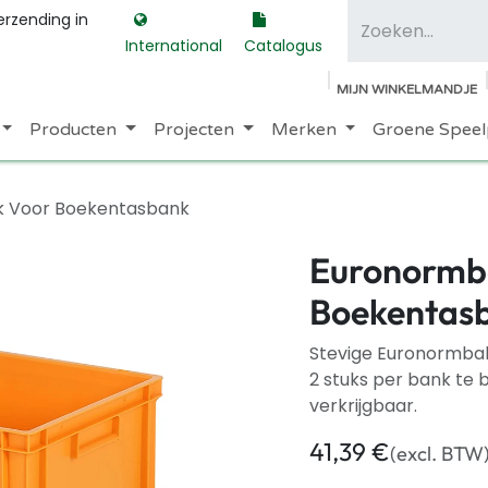
erzending in
International
Catalogus
MIJN WINKELMANDJE
Producten
Projecten
Merken
Groene Speel
 Voor Boekentasbank
Euronormb
Boekentas
Stevige Euronormbak
2 stuks per bank te b
verkrijgbaar.
41,39
€
(excl. BTW