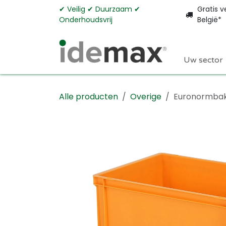
Overslaan naar inhoud
✔︎ Veilig ✔︎ Duurzaam ✔︎
Gratis v
Onderhoudsvrij
België*
Uw sector
Alle producten
Overige
Euronormbak