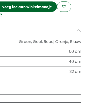
voeg toe aan winkelmandje
?
Groen
,
Geel
,
Rood
,
Oranje
,
Blauw
60 cm
40 cm
32 cm