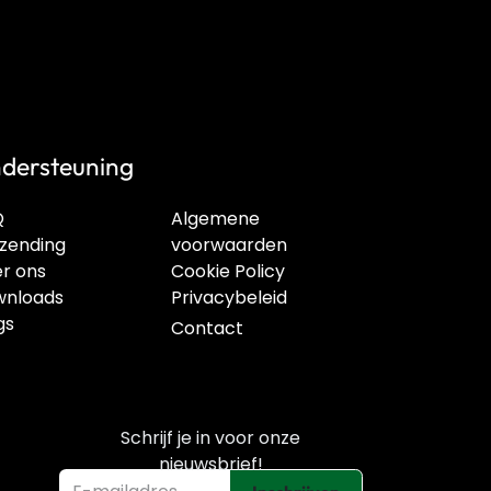
dersteuning
Q
Algemene
zending
voorwaarden
r ons
Cookie Policy
nloads
Privacybeleid
gs
Contact
Schrijf je in voor onze
nieuwsbrief!