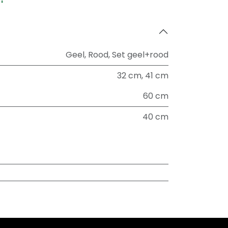
Geel
,
Rood
,
Set geel+rood
32 cm
,
41 cm
60 cm
40 cm