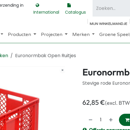
erzending in
International
Catalogus
MIJN WINKELMANDJE
Producten
Projecten
Merken
Groene Speel
ken
Euronormbak Open Ruitjes
Euronormba
Stevige rode Eurono
62,85
€
(excl. BTW
Offerte aanvragen