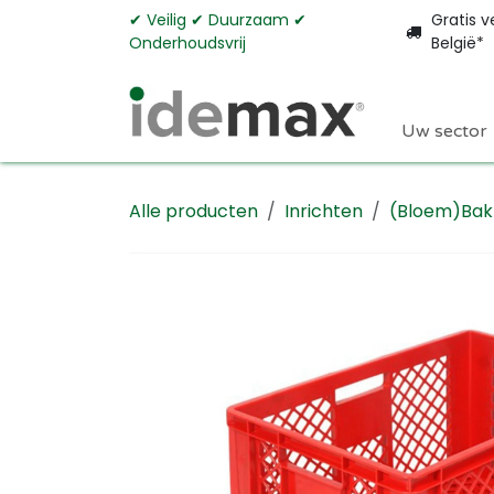
Overslaan naar inhoud
✔︎ Veilig ✔︎ Duurzaam ✔︎
Gratis v
Onderhoudsvrij
België*
Uw sector
Alle producten
Inrichten
(Bloem)Bak