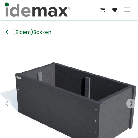
Overslaan naar inhoud
(Bloem)Bakken