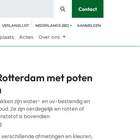
Contact
VERLANGLIJST
NEDERLANDS (BE)
AANMELDEN
plaats
Acties
Over ons
Rotterdam met poten
m
ken zijn water- en uv-bestendig en
d. Ze zijn oerdegelijk en rotten of
unststof is bovendien
.
in verschillende afmetingen en kleuren,