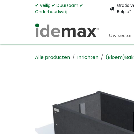
Overslaan naar inhoud
✔︎ Veilig ✔︎ Duurzaam ✔︎
Gratis v
Onderhoudsvrij
België*
Uw sector
Alle producten
Inrichten
(Bloem)Bak