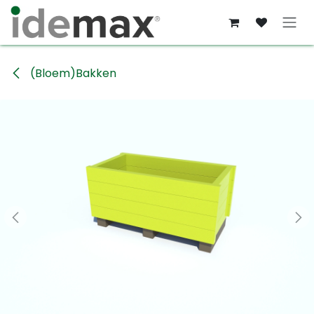
Overslaan naar inhoud
(Bloem)Bakken