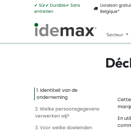
Se rendre au contenu
✔︎ Sûr✔︎ Durable✔︎
Sans
Livraison gratu
entretien
Belgique*
Secteur
Décl
1. Identiteit van de
onderneming
Cette
marq
2. Welke persoonsgegevens
verwerken wij?
En ut
comma
3. Voor welke doeleinden