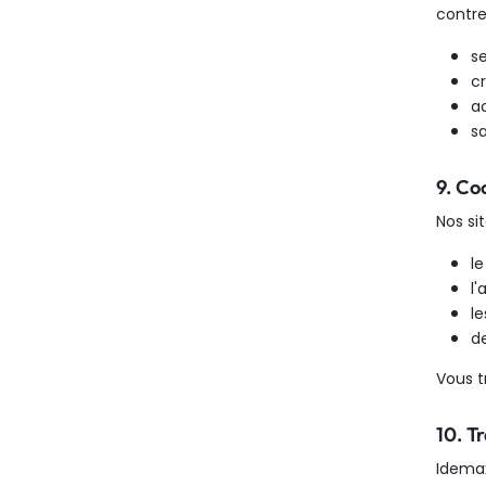
contre
s
cr
a
s
9. Co
Nos si
l
l'
le
d
Vous t
10. T
Idemax