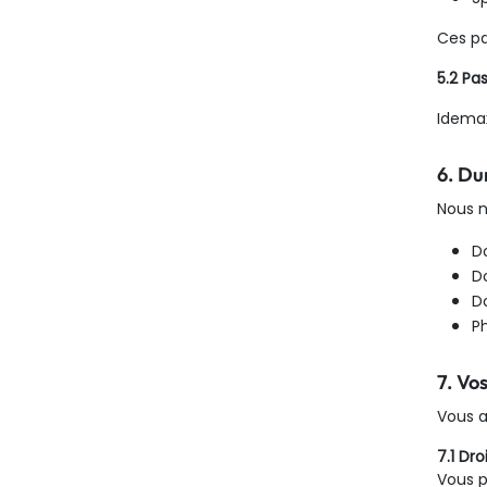
Ces pa
5.2 Pa
Idema
6. Du
Nous n
D
D
D
Ph
7. Vo
Vous a
7.1 Dr
Vous p