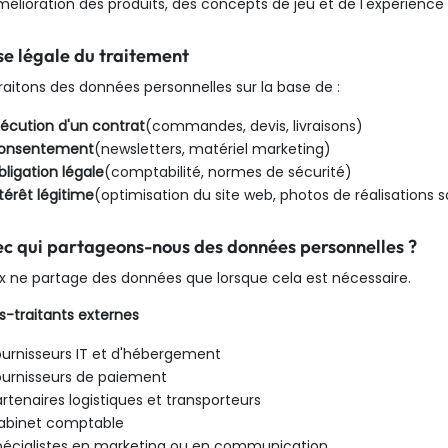
élioration des produits, des concepts de jeu et de l'expérience 
se légale du traitement
raitons des données personnelles sur la base de :
xécution d'un contrat
(commandes, devis, livraisons)
onsentement
(newsletters, matériel marketing)
ligation légale
(comptabilité, normes de sécurité)
térêt légitime
(optimisation du site web, photos de réalisations 
ec qui partageons-nous des données personnelles ?
 ne partage des données que lorsque cela est nécessaire.
us-traitants externes
ournisseurs IT et d'hébergement
ournisseurs de paiement
rtenaires logistiques et transporteurs
abinet comptable
pécialistes en marketing ou en communication