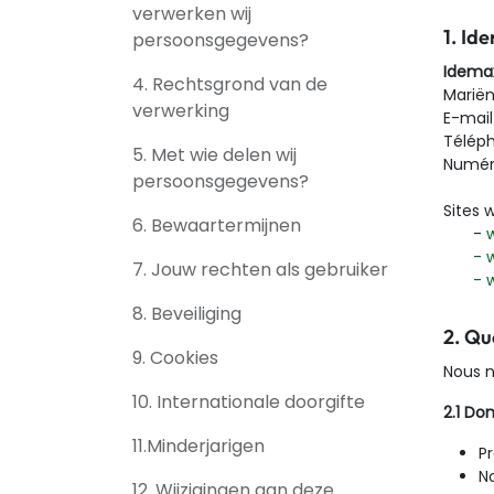
verwerken wij
1. Ide
persoonsgegevens?
Idema
4. Rechtsgrond van de
Mariën
verwerking
E-mail
Téléph
5. Met wie delen wij
Numéro
persoonsgegevens?
Sites 
6. Bewaartermijnen
​-
​-
7. Jouw rechten als gebruiker
​-
8. Beveiliging
2. Qu
9. Cookies
Nous n
10. Internationale doorgifte
2.1 D
11.Minderjarigen
P
No
12. Wijzigingen aan deze