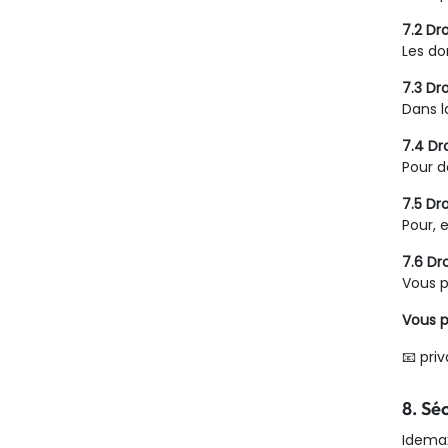
7.2 Dro
Les do
7.3 Dr
Dans l
7.4 Dr
Pour de
7.5 Dr
Pour, 
7.6 Dro
Vous p
Vous p
📧 pr
8. Sé
Idema