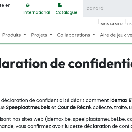
ite en
International
Catalogue
MON PANIER
LI
Produits
Projets
Collaborations
Aire de jeux v
aration de confidenti
 déclaration de confidentialité décrit comment
Idemax B
ue
Speeplaatmeubels
et
Cour de Récré
, collecte, traite,
ilisant nos sites web (idemax.be, speelplaatsmeubel.be, 
nde, vous confirmez avoir lu cette déclaration de confid