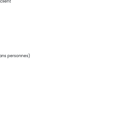
client
sans personnes)