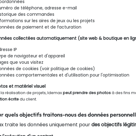
oordonnées
uméro de téléphone, adresse e-mail
istorique des commandes
formations sur les aires de jeux ou les projets
onnées de paiement et de facturation
nnées collectées automatiquement (site web & boutique en lig
resse IP
ype de navigateur et d'appareil
ages que vous visitez
onnées de cookies (voir politique de cookies)
onnées comportementales et d'utilisation pour l'optimisation
otos et matériel visuel
 la réalisation de projets, Idemax
peut prendre des photos
à des fins ma
ion écrite
du client.
ur quels objectifs traitons-nous des données personnell
x traite les données uniquement pour
des objectifs légit