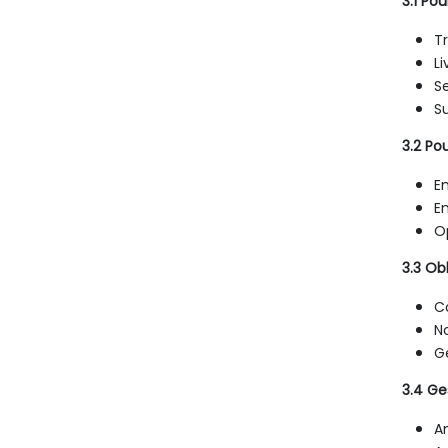
3.1 Po
T
Li
Se
Su
3.2 Po
E
En
O
3.3 Ob
C
N
G
3.4 Ge
An