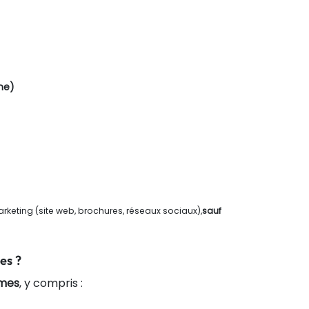
ne)
rketing (site web, brochures, réseaux sociaux),
sauf
es ?
imes
, y compris :