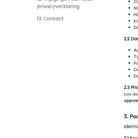
C
privacyverklaring
N
H
13. Contact
In
D
2.2 Do
Ad
T
P
D
D
2.3 Ph
Lors de
opposit
3. Po
Idema