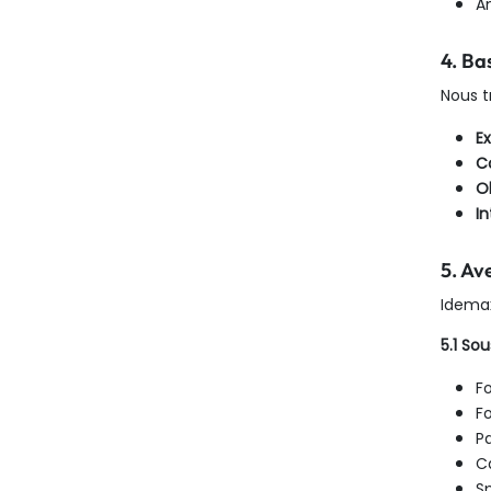
Am
4. Ba
Nous t
E
C
Ob
In
5. Av
Idemax
5.1 So
F
F
Pa
C
S