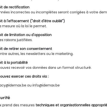
it de rectification
nnées incorrectes ou incomplètes seront corrigées à votre de
oit à l'effacement ("droit d'être oublié")
a mesure où la loi le permet.
oit de limitation ou d'opposition
s raisons justifiées.
oit de retirer son consentement
entre autres, les newsletters ou le marketing.
it à la portabilité
ouvez recevoir vos données dans un format structuré.
ouvez exercer ces droits via :
ivacy@idemax.be ou info@idemax.be
curité
x prend des mesures
techniques et organisationnelles appropri