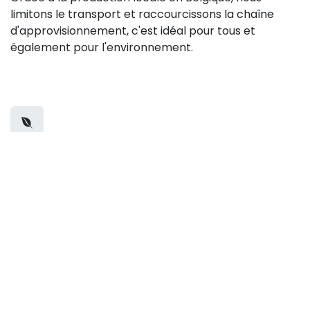
limitons le transport et raccourcissons la chaîne
d'approvisionnement, c'est idéal pour tous et
également pour l'environnement.
Sans entretien
Sans entretien et conçu pour durer longtemps
Nos produits sont fabriqués en plastique recyclé
massif, résistant aux intempéries, qui n'absorbe pas
l'humidité et ne peut pas pourrir ou moisir.
En combinaison avec des fixations en acier
inoxydable, ils restent en excellent état pendant des
années, sans peinture ni traitement. Cela permet