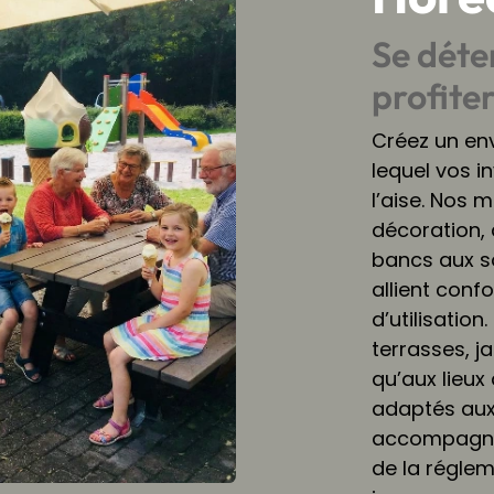
Se déte
profite
Créez un en
lequel vos i
l’aise. Nos 
décoration, 
bancs aux so
allient confor
d’utilisation
terrasses, ja
qu’aux lieux
adaptés aux
accompagnon
de la réglem