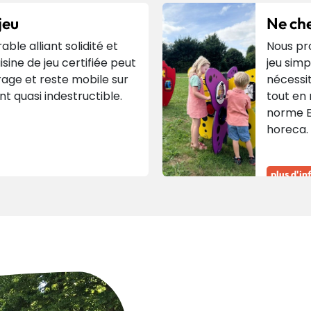
jeu
Ne che
ble alliant solidité et
Nous pr
uisine de jeu certifiée peut
jeu simp
rage et reste mobile sur
nécessit
nt quasi indestructible.
tout en
norme EN
horeca.
plus d'in