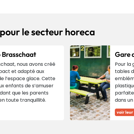
 pour le secteur horeca
o Brasschaat
Gare 
schaat, nous avons créé
Pour la 
mpact et adapté aux
tables d
de l’espace glace. Cette
embléma
ux enfants de s’amuser
plastiqu
dant que les parents
parfait
n toute tranquillité.
dans un
voir leur